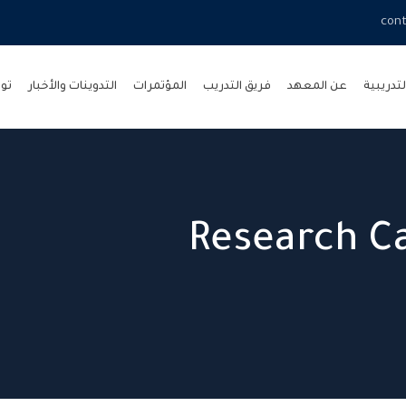
cont
لتدريبية
عن المعهد
فريق التدريب
المؤتمرات
التدوينات والأخبار
تو
Research C