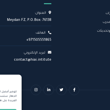
العنوان:
ات
Meydan FZ, P.O.Box: 76138
درب
وتحديثات
الهاتف:
+971505551865
لبريد الإلكتروني:
contact@hiai.intitute
لتوفير أفضل ا
الجهاز. ستسمح
الفريدة على ه
© ج