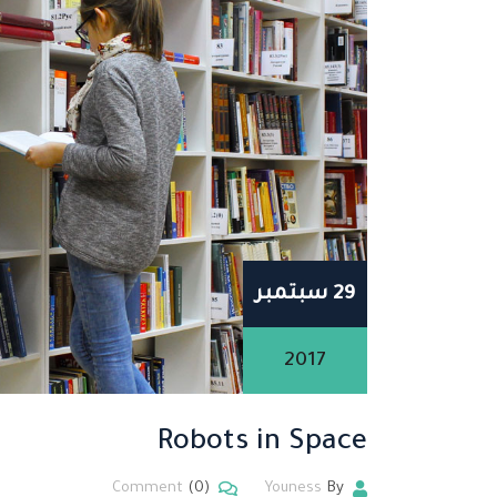
29 سبتمبر
2017
Robots in Space
Comment
(0)
Youness
By