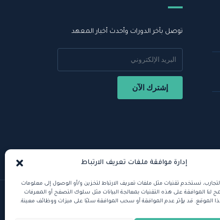
توصل بآخر الدورات وأحدث أخبار المعهد
إدارة موافقة ملفات تعريف الارتباط
لتجارب، نستخدم تقنيات مثل ملفات تعريف الارتباط لتخزين و/أو الوصول إلى معلومات
 لنا الموافقة على هذه التقنيات بمعالجة البيانات مثل سلوك التصفح أو المعرفات
ذا الموقع. قد يؤثر عدم الموافقة أو سحب الموافقة سلبًا على ميزات ووظائف معينة.
ميع الحقوق محفظة للمعهد العالي للذكاء الاصطناعي