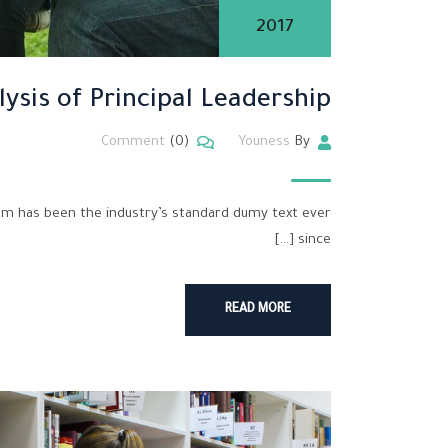
2017
lysis of Principal Leadership
Comment
(0)
Youness
By
um has been the industry’s standard dumy text ever
since […]
READ MORE