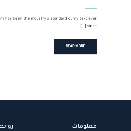
um has been the industry’s standard dumy text ever
since […]
READ MORE
معلومات
روابط