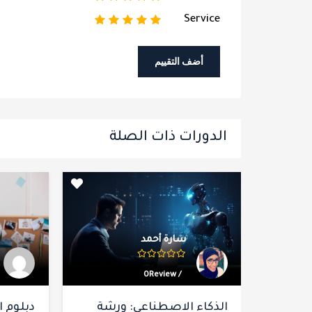
1
2
3
4
5
Service
الدورات ذات الصلة
Youness
/ 0Review
: ورشة
دبلوم المعلم الرقمي
مهار