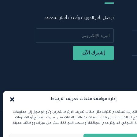
توصل بآخر الدورات وأحدث أخبار المعهد
إدارة موافقة ملفات تعريف الارتباط
لتجارب، نستخدم تقنيات مثل ملفات تعريف الارتباط لتخزين و/أو الوصول إلى معلومات
 لنا الموافقة على هذه التقنيات بمعالجة البيانات مثل سلوك التصفح أو المعرفات
ذا الموقع. قد يؤثر عدم الموافقة أو سحب الموافقة سلبًا على ميزات ووظائف معينة.
ميع الحقوق محفظة للمعهد العالي للذكاء الاصطناعي