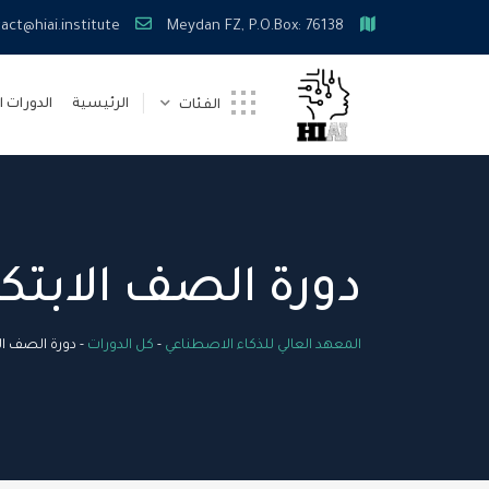
Ski
act@hiai.institute
Meydan FZ, P.O.Box: 76138
t
conten
الرئيسية
الدورات ا
الفئات
دورة الصف الابتك
المعهد العالي للذكاء الاصطناعي
-
كل الدورات
-
دورة الصف ال