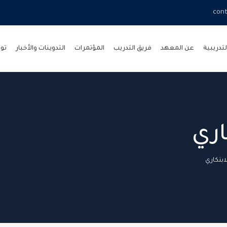
cont
لتدريبية
عن المعهد
فريق التدريب
المؤتمرات
التدوينات والأخبار
تو
اري
ابتكاري