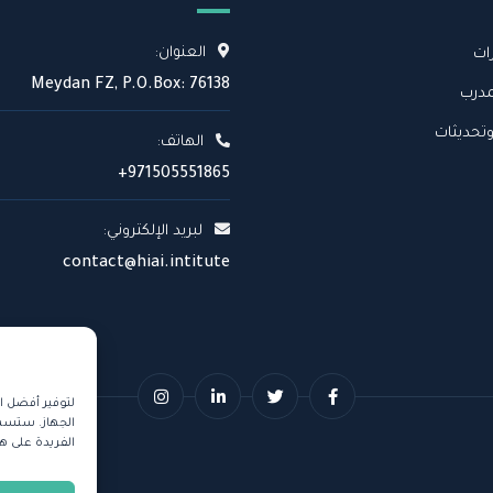
العنوان:
ات
Meydan FZ, P.O.Box: 76138
درب
وتحديثات
الهاتف:
+971505551865
لبريد الإلكتروني:
contact@hiai.intitute
لتوفير أفضل ا
الجهاز. ستسمح
الفريدة على ه
© ج