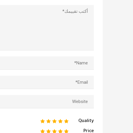
1
2
3
4
5
Quality
1
2
3
4
5
Price